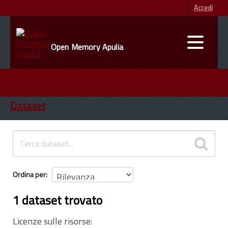
Accedi
Open Memory Apulia
DATI
ENTI
Dataset
INFORMAZIONI
Ordina per
1 dataset trovato
Licenze sulle risorse: