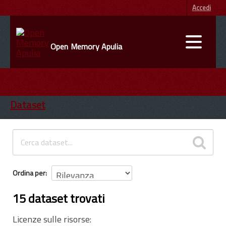
Accedi
Open Memory Apulia
DATI
ENTI
Dataset
INFORMAZIONI
Ordina per
15 dataset trovati
Licenze sulle risorse: