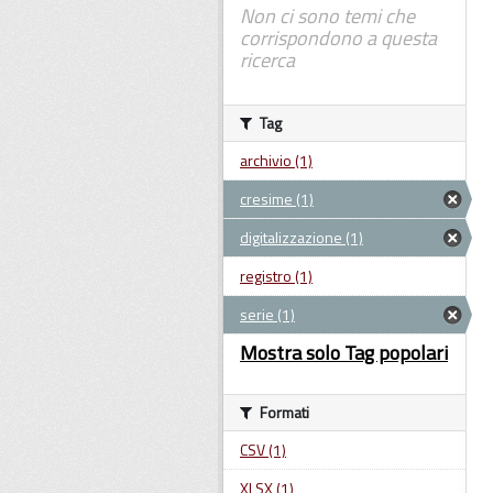
Non ci sono temi che
corrispondono a questa
ricerca
Tag
archivio (1)
cresime (1)
digitalizzazione (1)
registro (1)
serie (1)
Mostra solo Tag popolari
Formati
CSV (1)
XLSX (1)