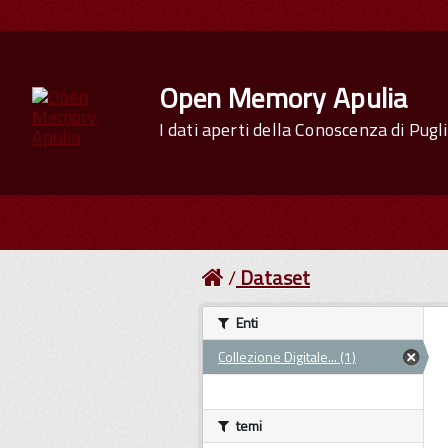
Open Memory Apulia
I dati aperti della Conoscenza di Pugl
Dataset
Enti
Collezione Digitale... (1)
temi