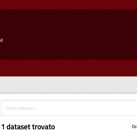
ia
1 dataset trovato
Or