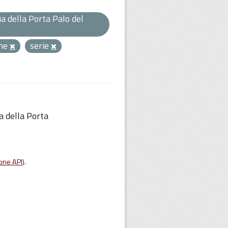
a della Porta Palo del
one
serie
a della Porta
one API
).