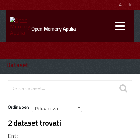
Accedi
Open Memory Apulia
DATI
ENTI
Dataset
INFORMAZIONI
Ordina per
2 dataset trovati
Enti: