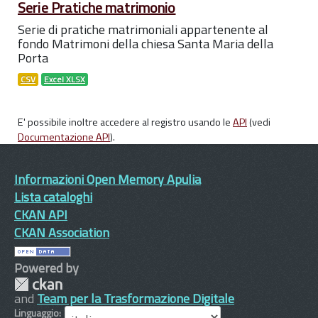
Serie Pratiche matrimonio
Serie di pratiche matrimoniali appartenente al
fondo Matrimoni della chiesa Santa Maria della
Porta
CSV
Excel XLSX
E' possibile inoltre accedere al registro usando le
API
(vedi
Documentazione API
).
Informazioni Open Memory Apulia
Lista cataloghi
CKAN API
CKAN Association
Powered by
and
Team per la Trasformazione Digitale
Linguaggio