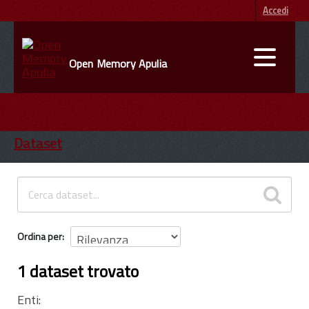
Accedi
Open Memory Apulia
DATI
ENTI
Dataset
INFORMAZIONI
Ordina per
1 dataset trovato
Enti: