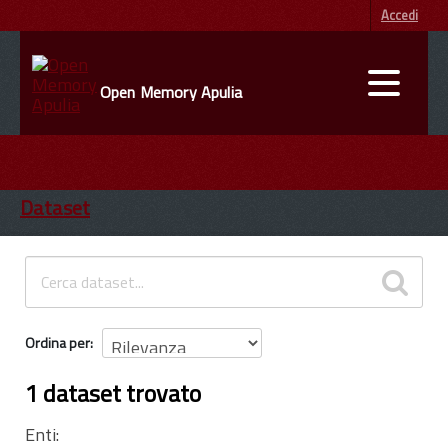
Accedi
Open Memory Apulia
DATI
ENTI
Dataset
INFORMAZIONI
Ordina per
1 dataset trovato
Enti: