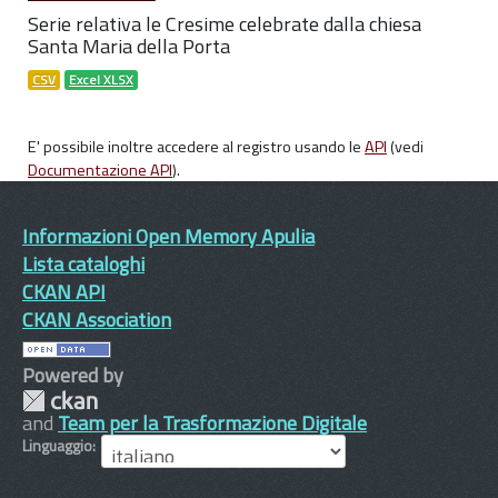
Serie relativa le Cresime celebrate dalla chiesa
Santa Maria della Porta
CSV
Excel XLSX
E' possibile inoltre accedere al registro usando le
API
(vedi
Documentazione API
).
Informazioni Open Memory Apulia
Lista cataloghi
CKAN API
CKAN Association
Powered by
and
Team per la Trasformazione Digitale
Linguaggio