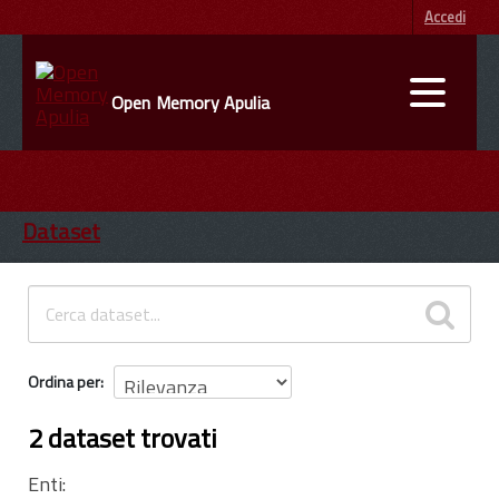
Accedi
Open Memory Apulia
DATI
ENTI
Dataset
INFORMAZIONI
Ordina per
2 dataset trovati
Enti: