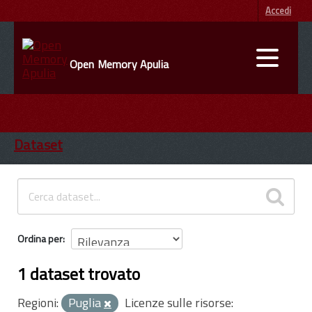
Accedi
Open Memory Apulia
DATI
ENTI
Dataset
INFORMAZIONI
Ordina per
1 dataset trovato
Regioni:
Puglia
Licenze sulle risorse: