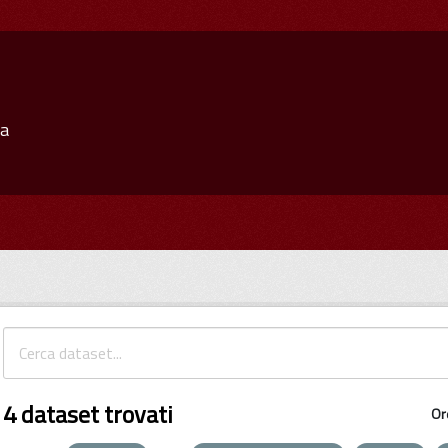
ia
4 dataset trovati
Or