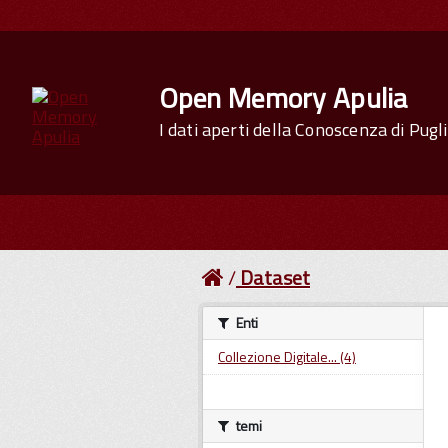
Open Memory Apulia
I dati aperti della Conoscenza di Pugl
Dataset
Enti
Collezione Digitale... (4)
temi