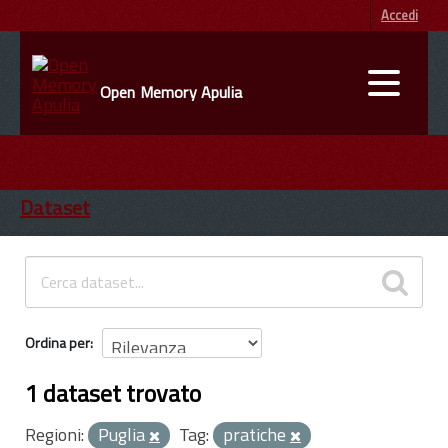
Accedi
Open Memory Apulia
DATI
ENTI
Dataset
INFORMAZIONI
Ordina per
1 dataset trovato
Regioni:
Puglia
Tag:
pratiche