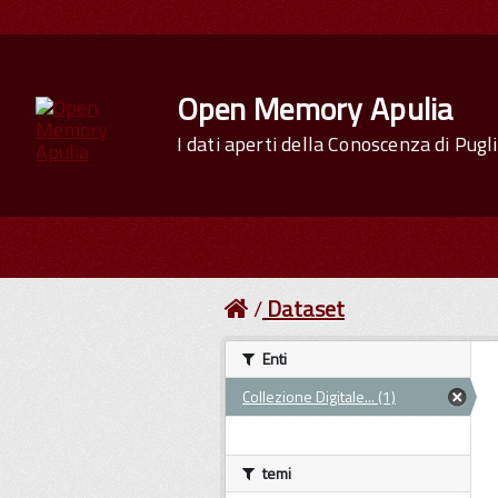
Open Memory Apulia
I dati aperti della Conoscenza di Pugl
Dataset
Enti
Collezione Digitale... (1)
temi