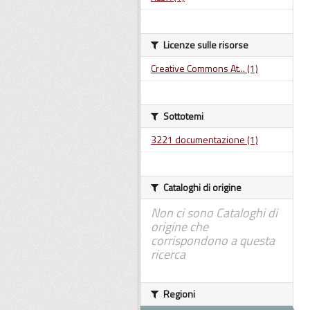
Licenze sulle risorse
Creative Commons At... (1)
Sottotemi
3221 documentazione (1)
Cataloghi di origine
Non ci sono Cataloghi di
origine che
corrispondono a questa
ricerca
Regioni