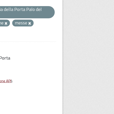
a della Porta Palo del
one
messe
 Porta
one API
).