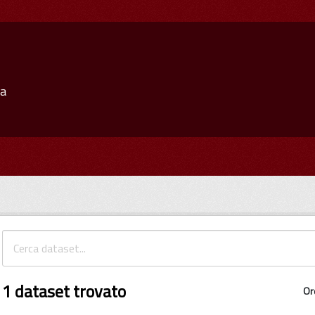
ia
1 dataset trovato
Or