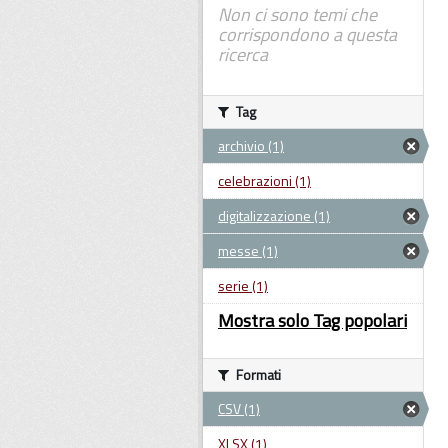
Non ci sono temi che
corrispondono a questa
ricerca
Tag
archivio (1)
celebrazioni (1)
digitalizzazione (1)
messe (1)
serie (1)
Mostra solo Tag popolari
Formati
CSV (1)
XLSX (1)