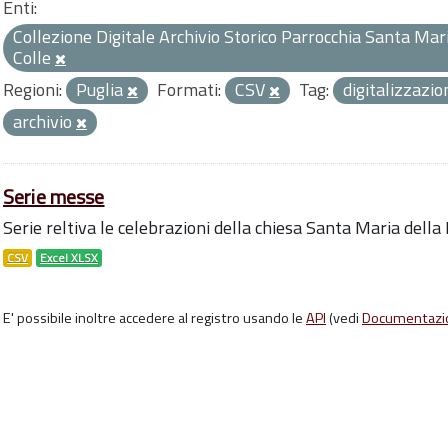
Enti:
Collezione Digitale Archivio Storico Parrocchia Santa Mari
Colle
Regioni:
Puglia
Formati:
CSV
Tag:
digitalizzazi
archivio
Serie messe
Serie reltiva le celebrazioni della chiesa Santa Maria della
CSV
Excel XLSX
E' possibile inoltre accedere al registro usando le
API
(vedi
Documentazi