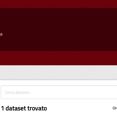
ia
1 dataset trovato
Or