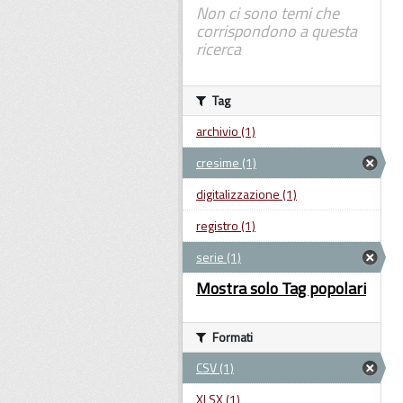
Non ci sono temi che
corrispondono a questa
ricerca
Tag
archivio (1)
cresime (1)
digitalizzazione (1)
registro (1)
serie (1)
Mostra solo Tag popolari
Formati
CSV (1)
XLSX (1)