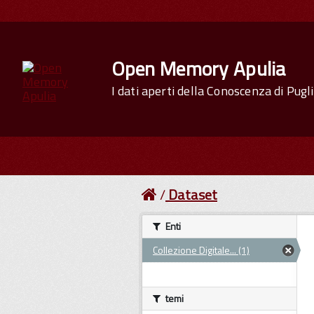
Open Memory Apulia
I dati aperti della Conoscenza di Pugl
Dataset
Enti
Collezione Digitale... (1)
temi