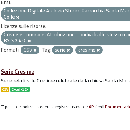
Enti:
Collezione Digitale Archivio Storico Parrocchia Santa Mari
Colle
Licenze sulle risorse:
Creative Commons Attribuzione-Condividi allo stesso mod
BY-SA 4.0)
Formati:
CSV
Tag:
serie
cresime
Serie Cresime
Serie relativa le Cresime celebrate dalla chiesa Santa Mari
CSV
Excel XLSX
E' possibile inoltre accedere al registro usando le
API
(vedi
Documentazi