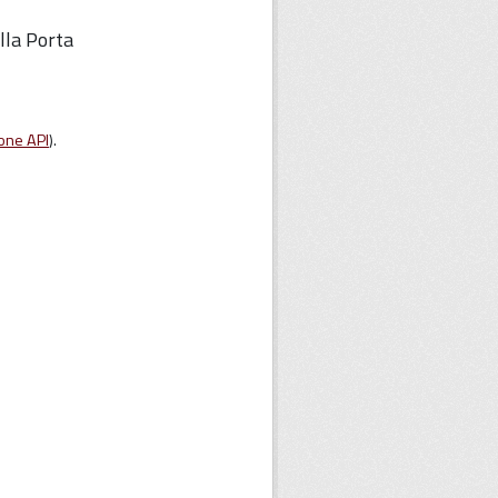
lla Porta
one API
).