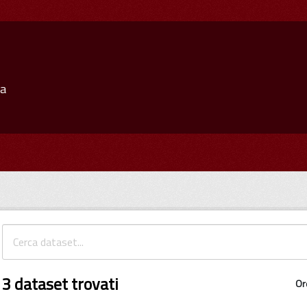
ia
3 dataset trovati
Or