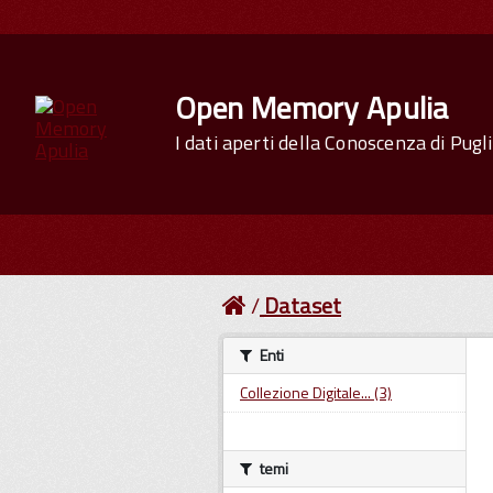
Open Memory Apulia
I dati aperti della Conoscenza di Pugl
Dataset
Enti
Collezione Digitale... (3)
temi