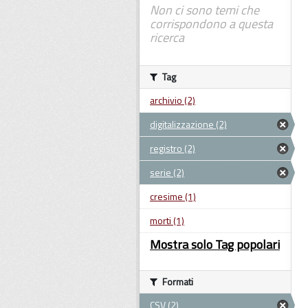
Non ci sono temi che
corrispondono a questa
ricerca
Tag
archivio (2)
digitalizzazione (2)
registro (2)
serie (2)
cresime (1)
morti (1)
Mostra solo Tag popolari
Formati
CSV (2)