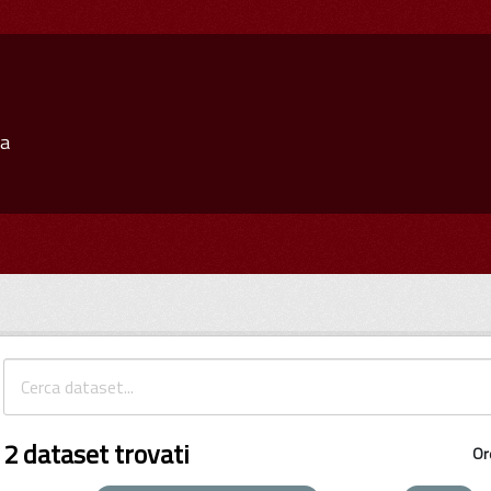
ia
2 dataset trovati
Or