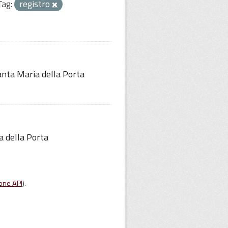
Tag:
registro
Santa Maria della Porta
a della Porta
one API
).