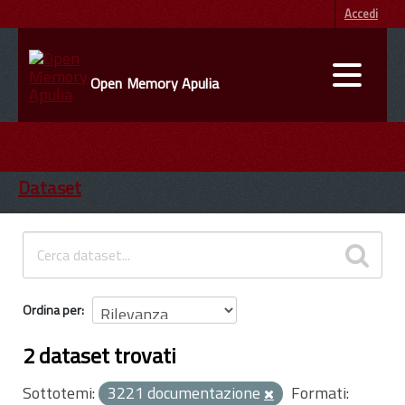
Accedi
Open Memory Apulia
DATI
ENTI
Dataset
INFORMAZIONI
Ordina per
2 dataset trovati
Sottotemi:
3221 documentazione
Formati: