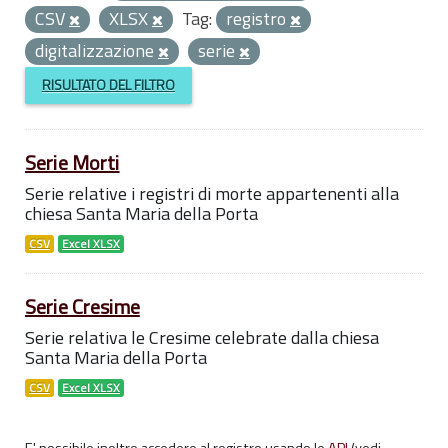
CSV
XLSX
Tag:
registro
digitalizzazione
serie
RISULTATO DEL FILTRO
Serie Morti
Serie relative i registri di morte appartenenti alla
chiesa Santa Maria della Porta
CSV
Excel XLSX
Serie Cresime
Serie relativa le Cresime celebrate dalla chiesa
Santa Maria della Porta
CSV
Excel XLSX
E' possibile inoltre accedere al registro usando le
API
(vedi