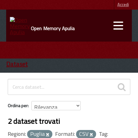
Accedi
Open Memory Apulia
DATI
ENTI
Dataset
INFORMAZIONI
Ordina per
2 dataset trovati
Regioni:
Puglia
Formati:
CSV
Tag: