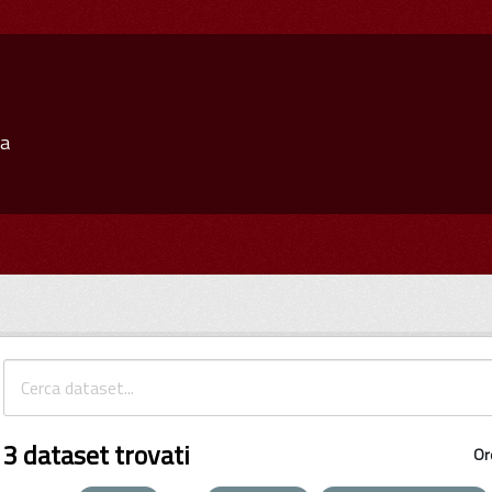
ia
3 dataset trovati
Or