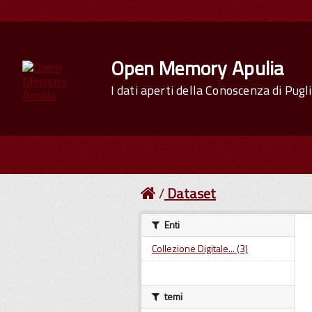
Open Memory Apulia
I dati aperti della Conoscenza di Pugl
Dataset
Enti
Collezione Digitale... (3)
temi