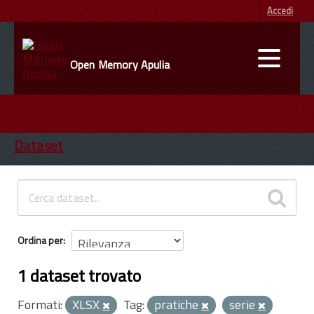
Accedi
Open Memory Apulia
DATI
ENTI
Dataset
INFORMAZIONI
Ordina per
1 dataset trovato
Formati:
XLSX
Tag:
pratiche
serie