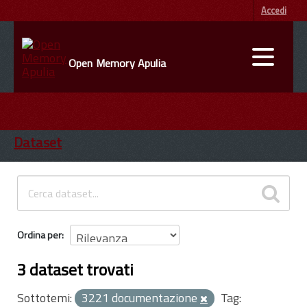
Accedi
Open Memory Apulia
DATI
ENTI
Dataset
INFORMAZIONI
Ordina per
3 dataset trovati
Sottotemi:
3221 documentazione
Tag: