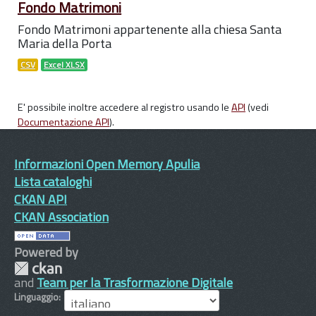
Fondo Matrimoni
Fondo Matrimoni appartenente alla chiesa Santa
Maria della Porta
CSV
Excel XLSX
E' possibile inoltre accedere al registro usando le
API
(vedi
Documentazione API
).
Informazioni Open Memory Apulia
Lista cataloghi
CKAN API
CKAN Association
Powered by
and
Team per la Trasformazione Digitale
Linguaggio