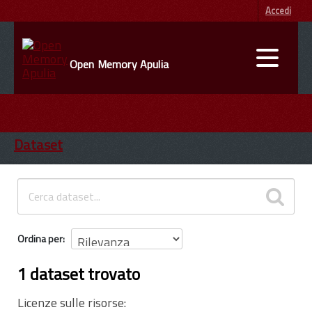
Accedi
Open Memory Apulia
DATI
ENTI
Dataset
INFORMAZIONI
Ordina per
1 dataset trovato
Licenze sulle risorse: