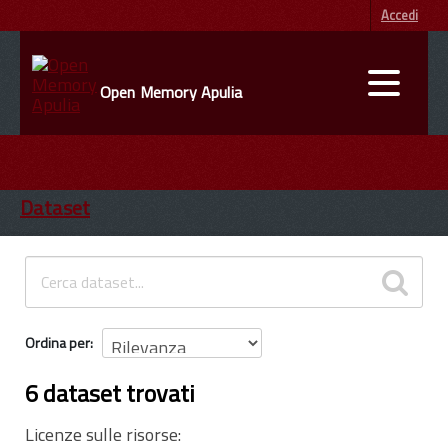
Accedi
Open Memory Apulia
DATI
ENTI
Dataset
INFORMAZIONI
Ordina per
6 dataset trovati
Licenze sulle risorse: