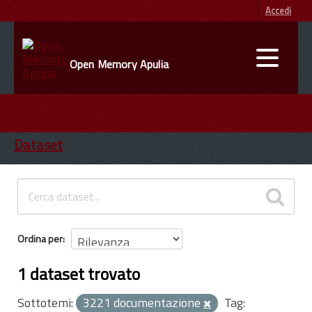
Accedi
Open Memory Apulia
DATI
ENTI
Dataset
INFORMAZIONI
Ordina per
1 dataset trovato
Sottotemi:
3221 documentazione
Tag: