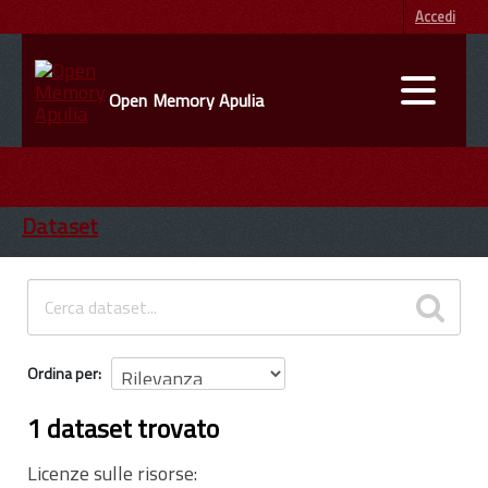
Accedi
Open Memory Apulia
DATI
ENTI
Dataset
INFORMAZIONI
Ordina per
1 dataset trovato
Licenze sulle risorse: