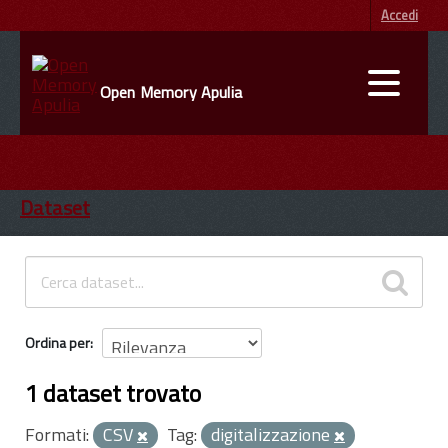
Accedi
Open Memory Apulia
DATI
ENTI
Dataset
INFORMAZIONI
Ordina per
1 dataset trovato
Formati:
CSV
Tag:
digitalizzazione