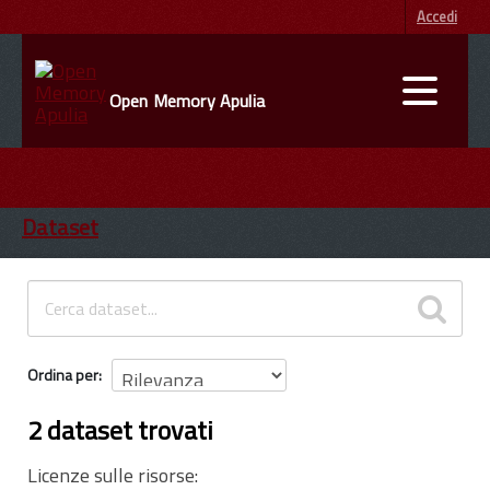
Accedi
Open Memory Apulia
DATI
ENTI
Dataset
INFORMAZIONI
Ordina per
2 dataset trovati
Licenze sulle risorse: