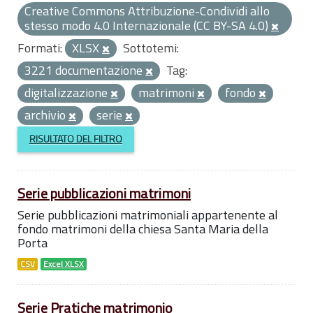
Creative Commons Attribuzione-Condividi allo
stesso modo 4.0 Internazionale (CC BY-SA 4.0)
Formati:
XLSX
Sottotemi:
3221 documentazione
Tag:
digitalizzazione
matrimoni
fondo
archivio
serie
RISULTATO DEL FILTRO
Serie pubblicazioni matrimoni
Serie pubblicazioni matrimoniali appartenente al
fondo matrimoni della chiesa Santa Maria della
Porta
CSV
Excel XLSX
Serie Pratiche matrimonio