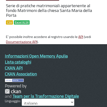
Serie di pratiche matrimoniali appartenente al
fondo Matrimoni della chiesa Santa Maria della
Porta
CSV
Excel XLSX
E' possibile inoltre accedere al registro usando le
API
(vedi
Documentazione API
).
Informazioni Open Memory Apulia
Lista cataloghi
CKAN API
CKAN Association
Powered by
and
Team per la Trasformazione Digitale
Linguaggio