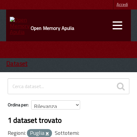
Accedi
Open Memory Apulia
DATI
ENTI
Dataset
INFORMAZIONI
Ordina per
1 dataset trovato
Regioni:
Puglia
Sottotemi: