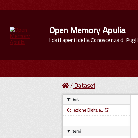
Open Memory Apulia
I dati aperti della Conoscenza di Pugl
Dataset
Enti
Collezione Digitale... (2)
temi