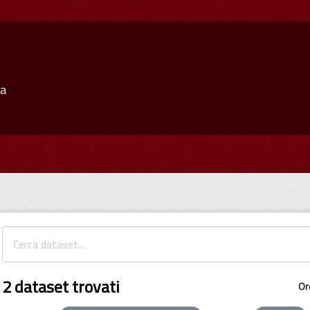
ia
2 dataset trovati
Or