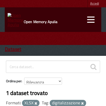
Accedi
Open Memory Apulia
DATI
ENTI
Dataset
INFORMAZIONI
Ordina per
1 dataset trovato
Formati:
XLSX
Tag:
digitalizzazione