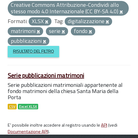
Creative Commons Attribuzione-Condividi allo
stesso modo 4.0 Internazionale (CC BY-SA 4.0)
Formati:
XLSX
Tag:
digitalizzazione
matrimoni
serie
fondo
pubblicazioni
RISULTATO DEL FILTRO
Serie pubblicazioni matrimoni
Serie pubblicazioni matrimoniali appartenente al
fondo matrimoni della chiesa Santa Maria della
Porta
CSV
Excel XLSX
E' possibile inoltre accedere al registro usando le
API
(vedi
Documentazione API
).