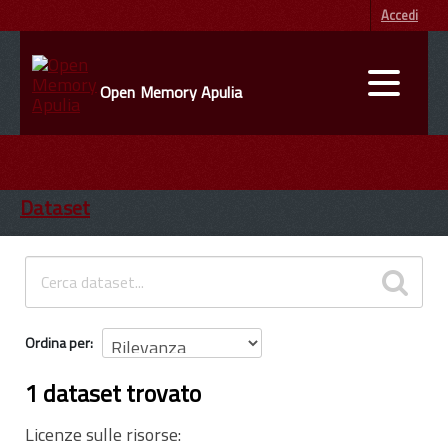
Accedi
Open Memory Apulia
DATI
ENTI
Dataset
INFORMAZIONI
Ordina per
1 dataset trovato
Licenze sulle risorse: