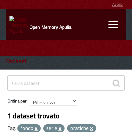
Accedi
Open Memory Apulia
DATI
ENTI
Dataset
INFORMAZIONI
Ordina per
1 dataset trovato
Tag:
fondo
serie
pratiche