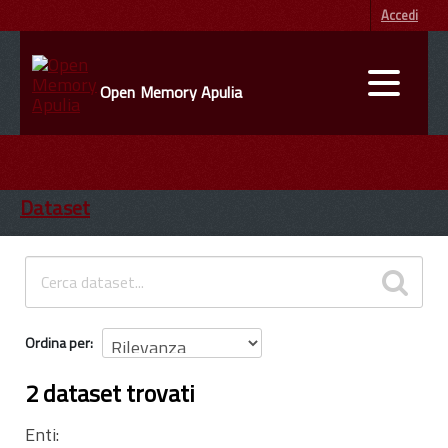
Accedi
Open Memory Apulia
DATI
ENTI
Dataset
INFORMAZIONI
Ordina per
2 dataset trovati
Enti: