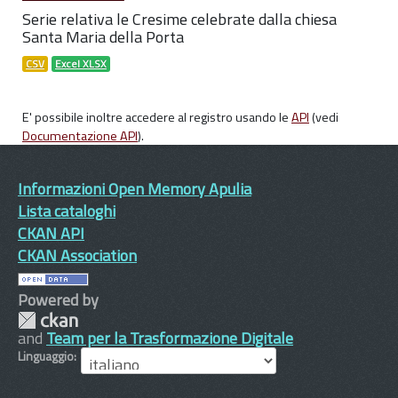
Serie relativa le Cresime celebrate dalla chiesa
Santa Maria della Porta
CSV
Excel XLSX
E' possibile inoltre accedere al registro usando le
API
(vedi
Documentazione API
).
Informazioni Open Memory Apulia
Lista cataloghi
CKAN API
CKAN Association
Powered by
and
Team per la Trasformazione Digitale
Linguaggio