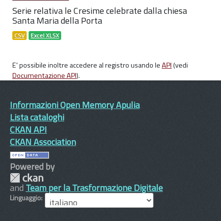
Serie relativa le Cresime celebrate dalla chiesa
Santa Maria della Porta
CSV
Excel XLSX
E' possibile inoltre accedere al registro usando le
API
(vedi
Documentazione API
).
Informazioni Open Memory Apulia
Lista cataloghi
CKAN API
CKAN Association
Powered by
and
Team per la Trasformazione Digitale
Linguaggio