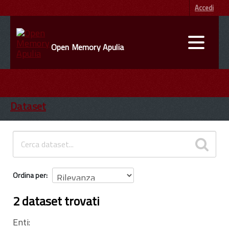
Accedi
Open Memory Apulia
DATI
ENTI
Dataset
INFORMAZIONI
Ordina per
2 dataset trovati
Enti: