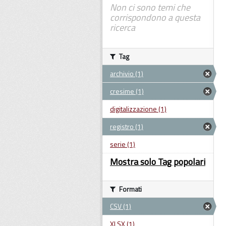
Non ci sono temi che
corrispondono a questa
ricerca
Tag
archivio (1)
cresime (1)
digitalizzazione (1)
registro (1)
serie (1)
Mostra solo Tag popolari
Formati
CSV (1)
XLSX (1)