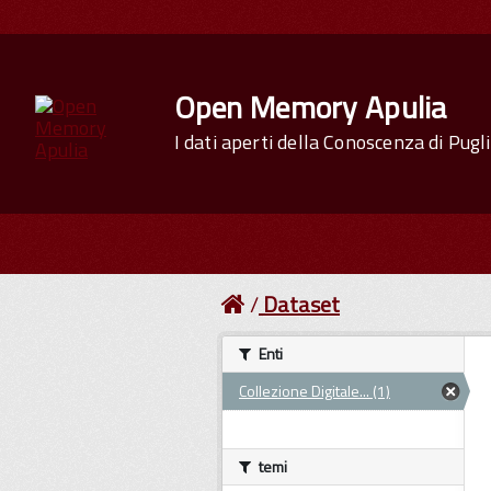
Open Memory Apulia
I dati aperti della Conoscenza di Pugl
Dataset
Enti
Collezione Digitale... (1)
temi