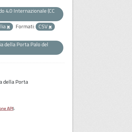
o 4.0 Internazionale (CC
lia
Formati:
CSV
a della Porta Palo del
a della Porta
one API
).