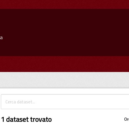
ia
1 dataset trovato
Or