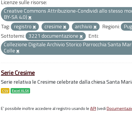
Licenze sulle risorse:
Creative Commons Attribuzione-Condividi allo stesso mod
BY-SA 4.0)
Tag:
registro
cresime
archivio
Regioni:
Pug
Sottotemi:
3221 documentazione
Enti:
Collezione Digitale Archivio Storico Parrocchia Santa Mari
Colle
Serie Cresime
Serie relativa le Cresime celebrate dalla chiesa Santa Mari
CSV
Excel XLSX
E' possibile inoltre accedere al registro usando le
API
(vedi
Documentazi