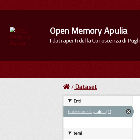
Open Memory Apulia
I dati aperti della Conoscenza di Pugl
Dataset
Enti
Collezione Digitale... (1)
temi