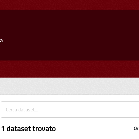
ia
1 dataset trovato
Or