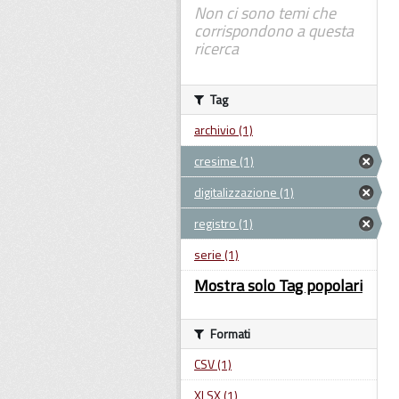
Non ci sono temi che
corrispondono a questa
ricerca
Tag
archivio (1)
cresime (1)
digitalizzazione (1)
registro (1)
serie (1)
Mostra solo Tag popolari
Formati
CSV (1)
XLSX (1)