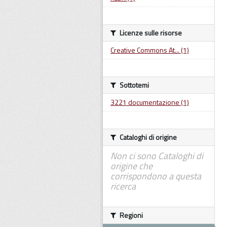
Licenze sulle risorse
Creative Commons At... (1)
Sottotemi
3221 documentazione (1)
Cataloghi di origine
Non ci sono Cataloghi di
origine che
corrispondono a questa
ricerca
Regioni