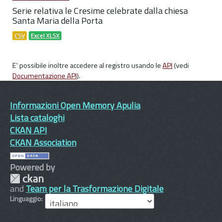
Serie relativa le Cresime celebrate dalla chiesa
Santa Maria della Porta
CSV
Excel XLSX
E' possibile inoltre accedere al registro usando le
API
(vedi
Documentazione API
).
Informazioni Open Memory Apulia
Lista cataloghi
CKAN API
CKAN Association
Powered by
and
Team per la Trasformazione Digitale
Linguaggio