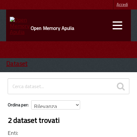
Accedi
Open Memory Apulia
DATI
ENTI
Dataset
INFORMAZIONI
Ordina per
2 dataset trovati
Enti: