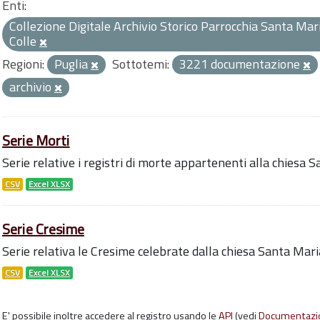
Enti:
Collezione Digitale Archivio Storico Parrocchia Santa Mari
Colle
Regioni:
Puglia
Sottotemi:
3221 documentazione
archivio
Serie Morti
Serie relative i registri di morte appartenenti alla chiesa 
CSV
Excel XLSX
Serie Cresime
Serie relativa le Cresime celebrate dalla chiesa Santa Mari
CSV
Excel XLSX
E' possibile inoltre accedere al registro usando le
API
(vedi
Documentazi