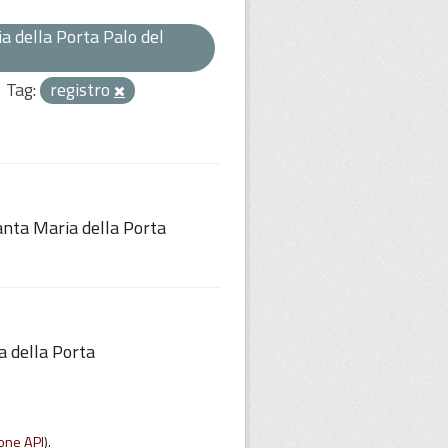
a della Porta Palo del
Tag:
registro
Santa Maria della Porta
a della Porta
one API
).