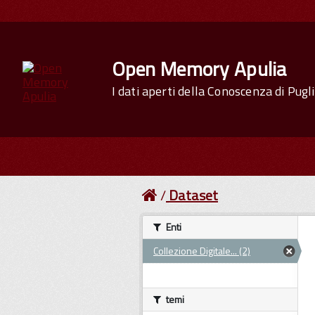
Open Memory Apulia
I dati aperti della Conoscenza di Pugl
Dataset
Enti
Collezione Digitale... (2)
temi