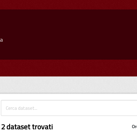
ia
2 dataset trovati
Or