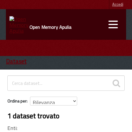
Accedi
Open Memory Apulia
DATI
ENTI
Dataset
INFORMAZIONI
Ordina per
1 dataset trovato
Enti: