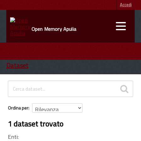
Accedi
Open Memory Apulia
DATI
ENTI
Dataset
INFORMAZIONI
Ordina per
1 dataset trovato
Enti: