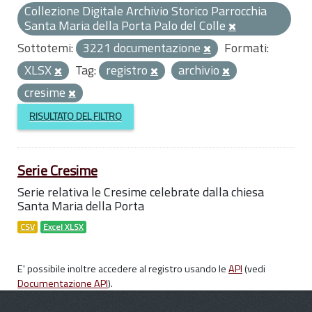
Collezione Digitale Archivio Storico Parrocchia
Santa Maria della Porta Palo del Colle
Sottotemi:
3221 documentazione
Formati:
XLSX
Tag:
registro
archivio
cresime
RISULTATO DEL FILTRO
Serie Cresime
Serie relativa le Cresime celebrate dalla chiesa
Santa Maria della Porta
CSV
Excel XLSX
E' possibile inoltre accedere al registro usando le
API
(vedi
Documentazione API
).