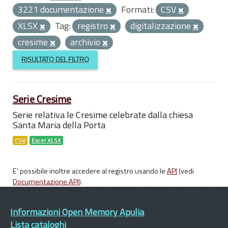
3221 documentazione
Formati:
CSV
XLSX
Tag:
registro
digitalizzazione
cresime
archivio
RISULTATO DEL FILTRO
Serie Cresime
Serie relativa le Cresime celebrate dalla chiesa
Santa Maria della Porta
CSV
Excel XLSX
E' possibile inoltre accedere al registro usando le
API
(vedi
Documentazione API
).
Informazioni Open Memory Apulia
Lista cataloghi