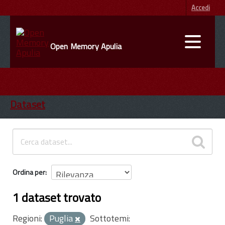
Accedi
Open Memory Apulia
DATI
ENTI
Dataset
INFORMAZIONI
Ordina per
1 dataset trovato
Regioni:
Puglia
Sottotemi: