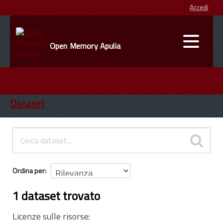
Accedi
Open Memory Apulia
DATI
ENTI
Dataset
INFORMAZIONI
Ordina per
1 dataset trovato
Licenze sulle risorse: