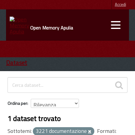
Accedi
Open Memory Apulia
DATI
ENTI
Dataset
INFORMAZIONI
Ordina per
1 dataset trovato
Sottotemi:
3221 documentazione
Formati: