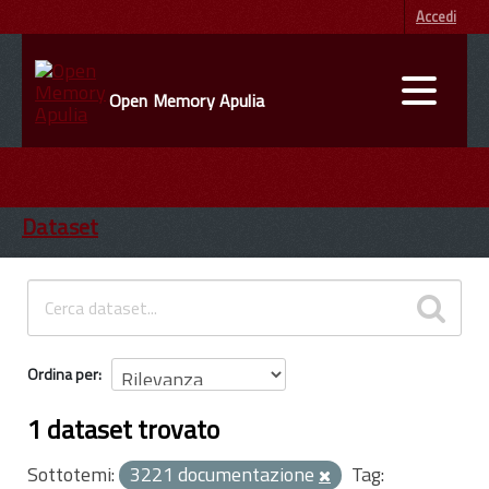
Accedi
Open Memory Apulia
DATI
ENTI
Dataset
INFORMAZIONI
Ordina per
1 dataset trovato
Sottotemi:
3221 documentazione
Tag: