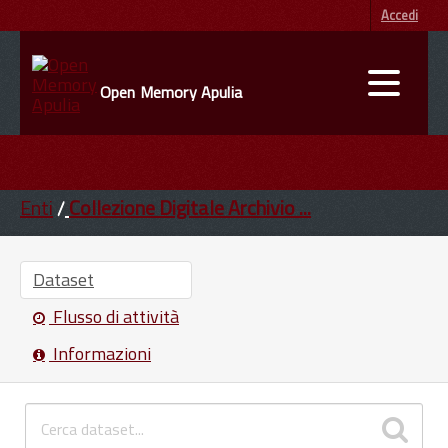
Accedi
Open Memory Apulia
DATI
ENTI
Enti
Collezione Digitale Archivio ...
INFORMAZIONI
Dataset
Flusso di attività
Informazioni