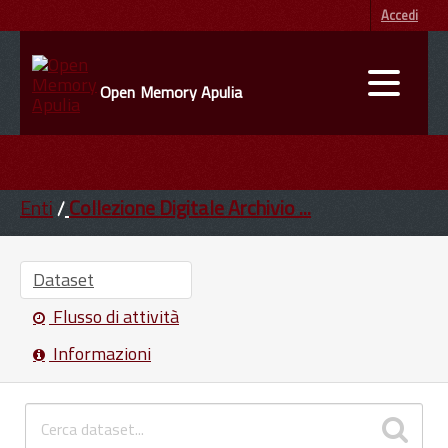
Accedi
Open Memory Apulia
DATI
ENTI
Enti
Collezione Digitale Archivio ...
INFORMAZIONI
Dataset
Flusso di attività
Informazioni