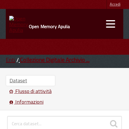
Accedi
Open Memory Apulia
DATI
ENTI
Enti
Collezione Digitale Archivio ...
INFORMAZIONI
Dataset
Flusso di attività
Informazioni