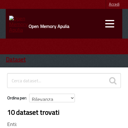
Accedi
Open Memory Apulia
DATI
ENTI
Dataset
INFORMAZIONI
Ordina per
10 dataset trovati
Enti: