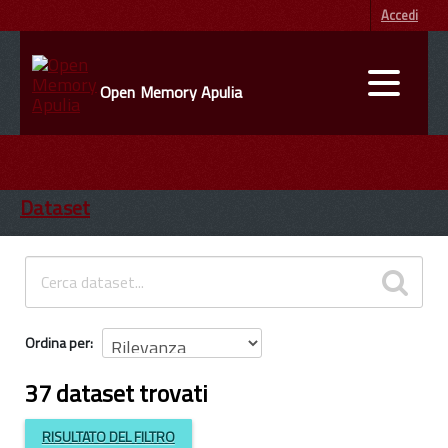
Accedi
Open Memory Apulia
DATI
ENTI
Dataset
INFORMAZIONI
Ordina per
37 dataset trovati
RISULTATO DEL FILTRO