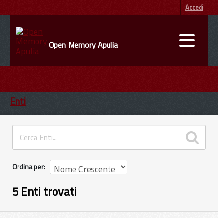
Accedi
Open Memory Apulia
DATI
ENTI
Enti
INFORMAZIONI
Ordina per
5 Enti trovati