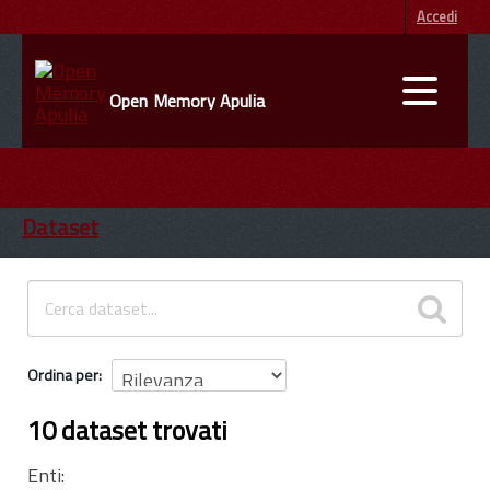
Accedi
Open Memory Apulia
DATI
ENTI
Dataset
INFORMAZIONI
Ordina per
10 dataset trovati
Enti: