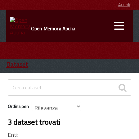
Accedi
Open Memory Apulia
DATI
ENTI
Dataset
INFORMAZIONI
Ordina per
3 dataset trovati
Enti: